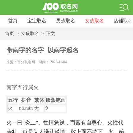
首页
宝宝取名
男孩取名
女孩取名
店铺取名
首页
>
女孩取名
>
正文
带南字的名字_以南字起名
来源：百分取名网 时间： 2023-11-04
南字五行属火
五行
拼音
繁体
康熙笔画
nā,nán
9
火
无
火－曰“炎上”。性情急躁，而富有自尊心。火性代
表礼，就是为人谦让谨慎，敬上而不欺下。火，始