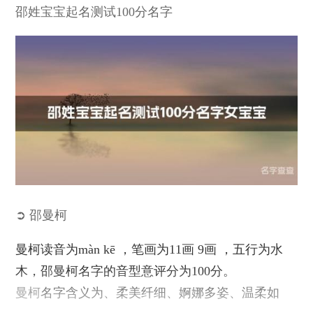
邵姓宝宝起名测试100分名字
➲ 邵曼柯
曼柯读音为màn kē ，笔画为11画 9画 ，五行为水
木，邵曼柯名字的音型意评分为100分。
曼柯
名字含义为、柔美纤细、婀娜多姿、温柔如