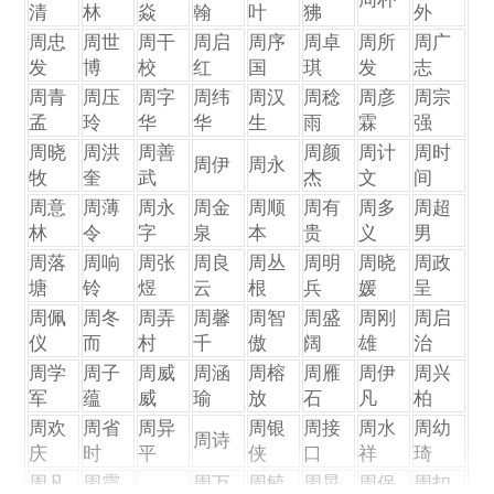
清
林
焱
翰
叶
狒
外
周忠
周世
周干
周启
周序
周卓
周所
周广
发
博
校
红
国
琪
发
志
周青
周压
周字
周纬
周汉
周稔
周彦
周宗
孟
玲
华
华
生
雨
霖
强
周晓
周洪
周善
周颜
周计
周时
周伊
周永
牧
奎
武
杰
文
间
周意
周薄
周永
周金
周顺
周有
周多
周超
林
令
字
泉
本
贵
义
男
周落
周响
周张
周良
周丛
周明
周晓
周政
塘
铃
煜
云
根
兵
媛
呈
周佩
周冬
周弄
周馨
周智
周盛
周刚
周启
仪
而
村
千
傲
阔
雄
治
周学
周子
周威
周涵
周榕
周雁
周伊
周兴
军
蕴
威
瑜
放
石
凡
柏
周欢
周省
周异
周银
周接
周水
周幼
周诗
庆
时
平
侠
口
祥
琦
周凡
周震
周万
周毓
周晃
周保
周扣