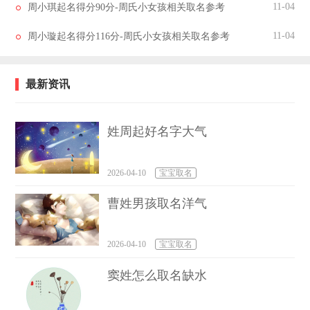
11-04
周小琪起名得分90分-周氏小女孩相关取名参考
11-04
周小璇起名得分116分-周氏小女孩相关取名参考
最新资讯
姓周起好名字大气
二、周小栀相关取名分数94分
2026-04-10
宝宝取名
周凉
周夏
周导
周建
周帅
曹姓男孩取名洋气
周奥
周盏
周淋
风
慧
弹
霞
生
周有
周凡
周政
周可
周薇
周元
周继
周冰
2026-04-10
宝宝取名
娣
帆
安
反
靓
裕
福
冰
周鲁
周巷
周贞
周敏
周东
周培
周兴
周柱
窦姓怎么取名缺水
一
店
琪
旭
惠
莉
武
新
周铁
周海
周尧
周扬
周嘉
周舒
周茹
周鸿