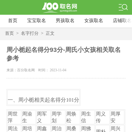
首页
宝宝取名
男孩取名
女孩取名
店铺取名
首页
>
名字打分
>
正文
周小栀起名得分93分-周氏小女孩相关取名
参考
来源：百分取名网 时间： 2023-11-04
一、周小栀相关起名得分101分
周世
周渝
周军
周学
周焕
周生
周义
周厚
萍
生
义
划
松
信
传
安
周法
周培
周鑫
周治
周桑
周狒
周兴
周朴