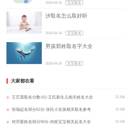
民
旺
柯
吻
惠
庆
2026-04-10
宝宝取名
周友
周防
周志
周来
周伟
周赟
周靖
周处
汐取名怎么取好听
来
圣
麟
有
星
琦
华
村
周心
周志
周盛
周冠
周红
周善
周宜
周珉
龙
孝
兵
罗
芳
超
开
2026-04-10
宝宝取名
周培
周玉
周开
周锡
周中
周凡
周越
周健
男孩郑姓取名字大全
源
涵
美
奎
奇
生
明
翔
周入
周锡
周泽
周良
周丹
周乃
周星
周仲
桐
瑞
聪
传
媚
强
彩
谋
2026-04-10
宝宝取名
周泰
周海
周乳
周耀
周义
周节
周斯
周维
文
清
矫
林
彬
萌
松
大家都在看
周羽
周行
周梁
周娴
周兆
周明
周恩
周弘
希
行
楷
英
才
河
福
11-04
王艺晨取名分数102-王氏新生儿相关姓名大全
周其
周学
周祖
周肖
周华
周丰
周启
周巽
全
高
斌
瑜
堂
二
哲
11-04
张瑞起名得分82分-张氏小女孩相关取名参考
周和
周晓
周焕
周石
周迎
周村
周泽
周康
薄
韵
卜
港
洁
群
轩
宇
11-04
何羽童姓名得分90分-何姓宝宝相关起名大全
周维
周跃
周静
周传
周明
周新
周智
周松