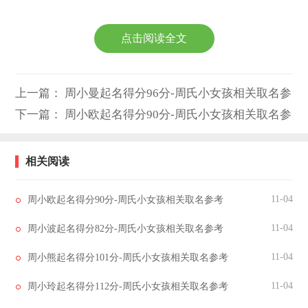
周堪
琪
华
禹
辉
晃
囯
赢
周韦
周元
周惠
周宝
周琳
周细
周泽
周李
点击阅读全文
坍
青
平
麟
贺
巧
将
莉
周春
周名
周孝
周芝
周尸
周国
周少
周玉
蓉
名
引
庭
体
模
青
斌
上一篇：
周小曼起名得分96分-周氏小女孩相关取名参
周子
周湾
周晗
周如
周燕
周兴
周雪
周疾
海
村
露
景
梅
铭
珍
控
考
下一篇：
周小欧起名得分90分-周氏小女孩相关取名参
周世
周瑛
周城
周媛
周九
周廷
周玉
周宏
考
第
博
县
儿
州
庆
雄
靖
相关阅读
11-04
周小欧起名得分90分-周氏小女孩相关取名参考
11-04
周小波起名得分82分-周氏小女孩相关取名参考
11-04
周小熊起名得分101分-周氏小女孩相关取名参考
11-04
周小玲起名得分112分-周氏小女孩相关取名参考