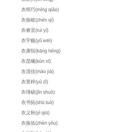
衣明巧(míng qiǎo)
衣振岐(zhèn qí)
衣睿宜(ruì yí)
衣宇巍(yǔ wēi)
衣康恒(kāng héng)
衣昆曦(kūn xī)
衣茂佳(mào jiā)
衣昱梓(yù zǐ)
衣瑾硕(jǐn shuò)
衣书拓(shū tuò)
衣义秋(yì qiū)
衣振佑(zhèn yòu)