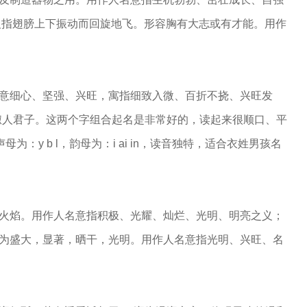
义指翅膀上下振动而回旋地飞。形容胸有大志或有才能。用作
名寓意细心、坚强、兴旺，寓指细致入微、百折不挠、兴旺发
淑人君子。这两个字组合起名是非常好的，读起来很顺口、平
y b l，韵母为：i ai in，读音独特，适合衣姓男孩名
指火焰。用作人名意指积极、光耀、灿烂、光明、明亮之义；
申为盛大，显著，晒干，光明。用作人名意指光明、兴旺、名