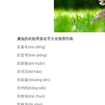
属兔的衣姓男孩名字大全推荐列表
衣暮冬(mù dōng)
衣旻穹(mín qióng)
衣新焕(xīn huàn)
衣珂淏(kē hào)
衣双森(shuāng sēn)
衣鸿纬(hóng wěi)
衣牧倬(mù zhuō)
衣林兴(lín xīng)