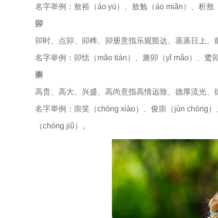
名字举例：敖裕（áo yù）、敖勉（áo miǎn）、析敖（x
卯
卯时、点卯、卯榫、卯册意指乐观豁达、蒸蒸日上、
名字举例：卯恬（mǎo tián）、旖卯（yǐ mǎo）、鹭卯
崇
高贵、高大、兴盛、高尚意指高情远致、德厚流光、
名字举例：崇笑（chóng xiào）、俊崇（jùn chóng）
（chóng jiǔ）。