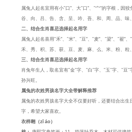
属兔人起名宜用有小"口”、大"口”、"宀”的字根，
谷、向、吕、告、含、呈、吟、吾、和、周、品、味
二、结合生肖喜忌选择起名用字
属兔人起名喜用"禾”、"米”、"豆”、"麦”、"梁”、"
禾、秀、积、苏、获、豆、麦、麻、么、米、粉、粒
三、结合生肖喜忌选择起名用字
肖兔年生人，取名宜有"金"字、"白"字、"玉"字、"
孙兴旺。
属兔的衣姓男孩名字大全带解释推荐
属兔的衣姓男孩名字大全不仅要好听，还要结合出生日
字，希望大家喜欢。
衣梓翱（zǐ áo）
梓：
康熙字典笔画：11。指落叶乔木。木材可供建