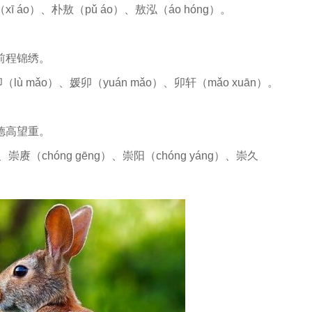
ī áo）、朴敖（pǔ áo）、敖泓（áo hóng）。
前程锦绣。
（lù mǎo）、媛卯（yuán mǎo）、卯轩（mǎo xuān）。
德高望重。
、崇赓（chóng gēng）、崇阳（chóng yáng）、崇久