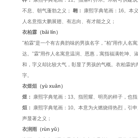
不息、朝气蓬勃之义；
翱：
康熙字典笔画：16。本
人名意指大鹏展翅、有志向、有才能之义；
衣柏霖（bǎi lín）
"柏霖”是一个有古典韵味的男孩名字，"柏”用作人
达。"霖”用作人名寓意温润、恩惠，寓指福满乾坤、
和，字义却比较大气，彰显了男孩的气概。衣柏霖的声母为：
字。
衣煜烜（yù xuǎn）
煜：
康熙字典笔画：13。指照耀、明亮的样子，也
烜：
康熙字典笔画：10。本意为火燃烧得热烈，引
声显著之义；
衣润雨（rùn yǔ）