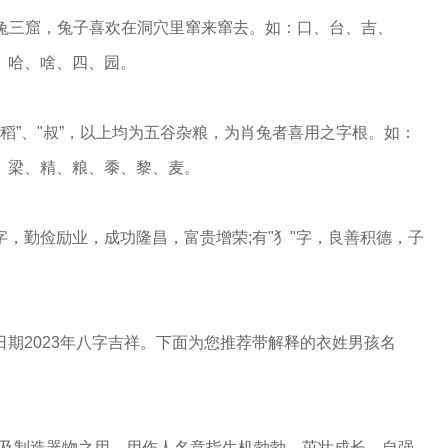
因狡兔三窟，兔子喜欢在洞穴里窜来窜去。如：口、台、吉、
、哈、啥、四、园。
翟”、"稻”、"叔”，以上均为五谷杂粮，为肖兔者喜用之字根。如：
、梁、精、粮、黍、黎、麦。
豆"字，勤俭励业，成功隆昌，富贵增荣;有"犭"字，良善积德，子
期2023年八字吉祥。下面为您推荐带解释的衣姓男孩名
筑及制造器物之用。用作人名意指生机勃勃、茁壮成长、自强