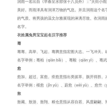
润雨一名出自《早春呈水部张十八员外》："天街小雨
美好。而雨泽具有润泽万物的气息。并且润雨这个名字
的气质。将男孩的温文尔雅展现的淋漓尽致。衣润雨的声母
名字。
衣姓属兔男宝宝起名汉字推荐
骞
骞骞、高举、飞起、骞腾意指宏图大志、一飞冲天、
名字举例：骞柏（qiān bǎi）、骞毅（qiān yì）、骞武（q
愈
愈加、超过、富愈、痊愈意指出类拔萃、旗开得胜、
名字举例：槿愈（jǐn yù）、蔚愈（wèi yù）、愈竺（yù
敖
敖藏、敖游、敖翔、粮仓意指从容自若、风度翩翩、