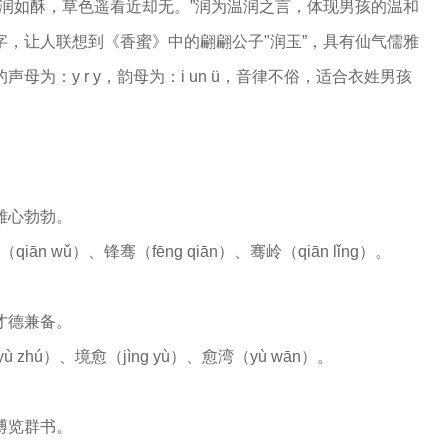
润如酥，草色遥看近却无。”润为温润之言，体现男孩的温和
，让人联想到《香蜜》中的翩翩公子"润玉”，具有仙气儒雅
为：y r y，韵母为：i un ü，音律不俗，适合衣姓男孩
雄心勃勃。
iān wǔ）、锋骞（fēng qiān）、骞岭（qiān lǐng）。
才德兼备。
 zhú）、境愈（jìng yù）、愈湾（yù wān）。
博览群书。