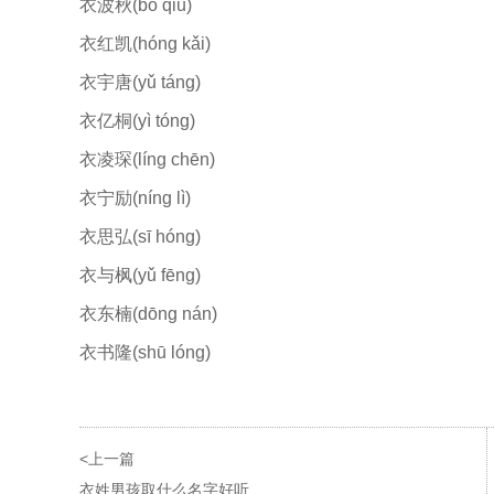
衣波秋(bō qiū)
衣红凯(hóng kǎi)
衣宇唐(yǔ táng)
衣亿桐(yì tóng)
衣凌琛(líng chēn)
衣宁励(níng lì)
衣思弘(sī hóng)
衣与枫(yǔ fēng)
衣东楠(dōng nán)
衣书隆(shū lóng)
<上一篇
衣姓男孩取什么名字好听